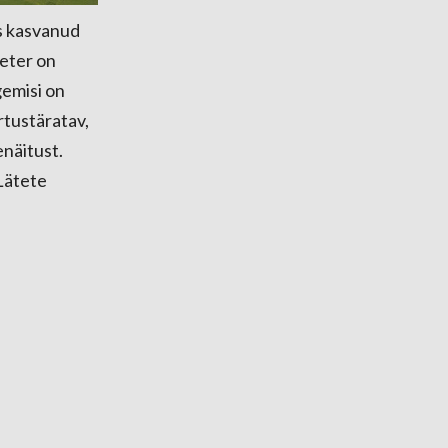
es kasvanud
eeter on
emisi on
rtustäratav,
enäitust.
Lätete