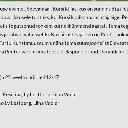
tuse avame Jõgevamaal, Kursi külas, kus on sündinud ja ül
sai avalikkusele tuntuks, kui Kursi koolkonna asutajaliige. P
dseks tegutsenud rohkem kui nelikümmend aastat. Tema teg
 ja rahvusvaheliseltki. Ka näituste ajalugu on Peetril auka
ai Tartu Kunstimuuseumis näha tema suurejoonelist ülevaat
 aga Peeter varem oma teoseid eksponeerinud. Parandame 
ja 25. veebruaril, kell 12-17
: Eesi Raa, Ly Lestberg, Liina Vedler
eo Ly Lestberg, Liina Vedler