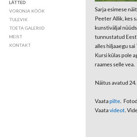
LÄTTED
Sarja esimese näi
VORONJA KÖÖK
Peeter Allik, kes 
TULEVIK
kunstiväljal nüü
TOETA GALERIID
tunnustatud Eestis
MEIST
alles hiljaaegu s
KONTAKT
Kursi külas pole
raames selle vea.
Näitus avatud 24. 
Vaata
pilte
. Fotod
Vaata
videot
. Vid