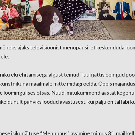
mõneks ajaks televisioonist menupausi, et keskenduda loom
ele.
ku elu ehitamisega algust teinud Tuuli jättis õpingud pool
e kunstnikuna maailmale mitte midagi öelda. Õppis majandust 
se loomingulises otsas. Nüüd, mitukümmend aastat kogenu
keldunult pahviks löödud avastusest, kui palju on tal läbi k
ese isikunäituse “Menupaus” avamine toimus 31. mail kell