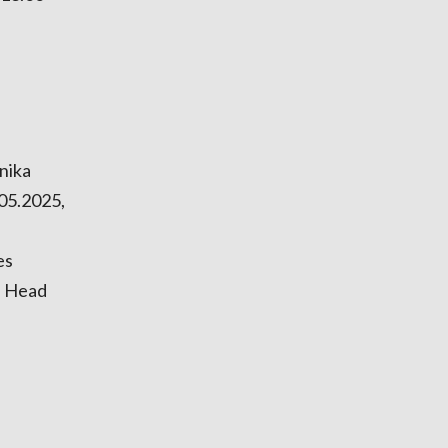
nika
05.2025,
es
, Head