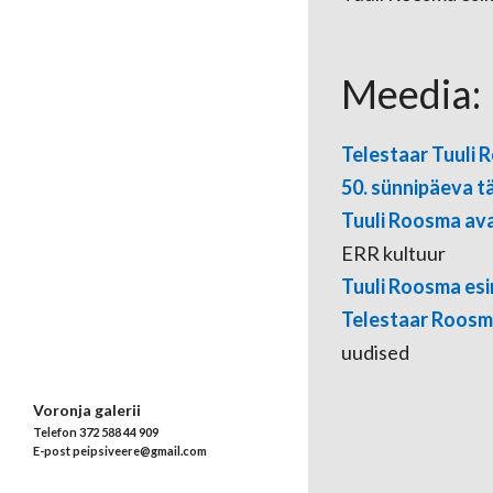
Meedia:
Telestaar Tuuli R
50. sünnipäeva t
Tuuli Roosma ava
ERR kultuur
Tuuli Roosma es
Telestaar Roosma
uudised
Voronja galerii
Telefon 372 588 44 909
E-post peipsiveere@gmail.com