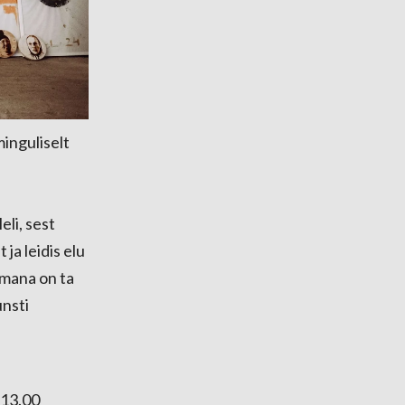
inguliselt
eli, sest
ja leidis elu
mana on ta
unsti
 13.00