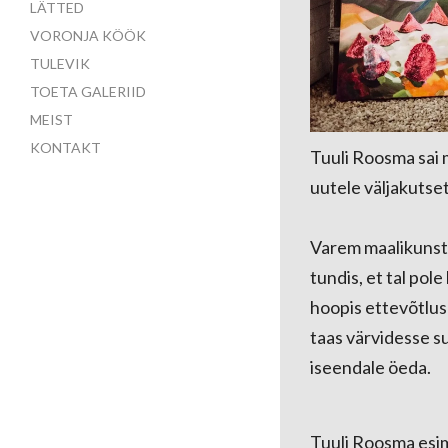
LÄTTED
VORONJA KÖÖK
TULEVIK
TOETA GALERIID
MEIST
KONTAKT
Tuuli Roosma sai 
uutele väljakutset
Varem maalikunstni
tundis, et tal pol
hoopis ettevõtlu
taas värvidesse su
iseendale öeda.
Tuuli Roosma esim